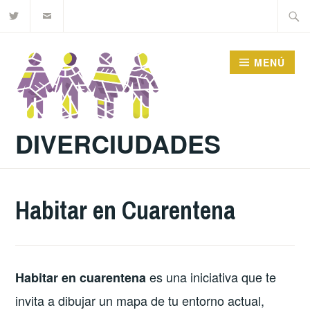
diverciudadesec
Mail
Saltar
Buscar
al
contenido
MENÚ
DIVERCIUDADES
Habitar en Cuarentena
es una iniciativa que te
Habitar en cuarentena
invita a dibujar un mapa de tu entorno actual,